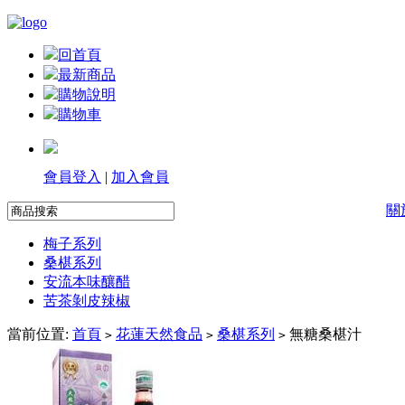
回首頁
最新商品
購物說明
購物車
會員登入
|
加入會員
關
梅子系列
桑椹系列
安流本味釀醋
苦茶剝皮辣椒
當前位置:
首頁
花蓮天然食品
桑椹系列
無糖桑椹汁
>
>
>